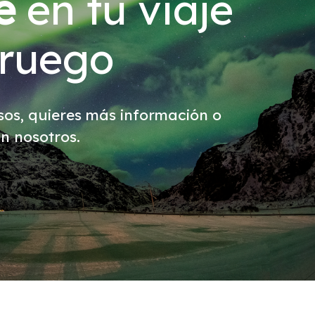
e
en tu viaje
oruego
rsos, quieres más información o
n nosotros.