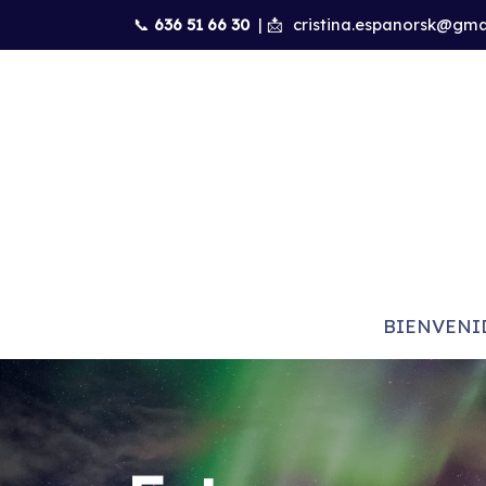
📞
636 51 66 30
| 📩
cristina.espanorsk@gma
BIENVENI