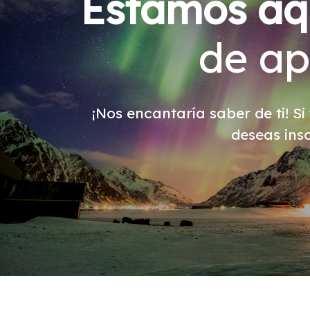
Estamos aq
de ap
¡Nos encantaría saber de ti! S
deseas ins